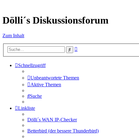
Dölli´s Diskussionsforum
Zum Inhalt
Erweiterte
Suche
Suche
Schnellzugriff
Unbeantwortete Themen
Aktive Themen
Suche
Linkliste
Dölli´s WAN IP-Checker
Betterbird (der bessere Thunderbird)