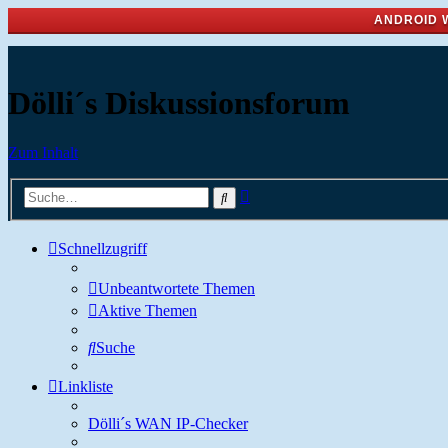
ANDROID 
Dölli´s Diskussionsforum
Zum Inhalt
Erweiterte
Suche
Suche
Schnellzugriff
Unbeantwortete Themen
Aktive Themen
Suche
Linkliste
Dölli´s WAN IP-Checker