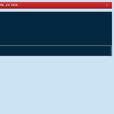
IN. 24 SEK.
✕