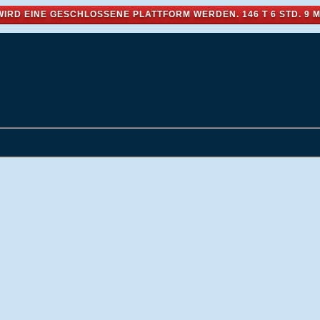
WIRD EINE GESCHLOSSENE PLATTFORM WERDEN.
146 T 6 STD. 9 M