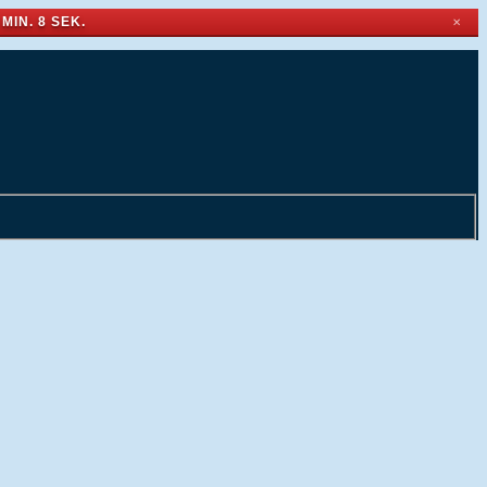
 MIN. 7 SEK.
✕