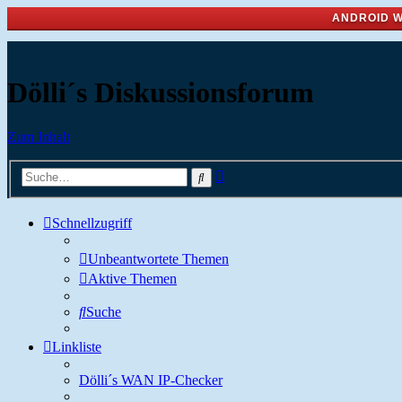
ANDROID W
Dölli´s Diskussionsforum
Zum Inhalt
Erweiterte
Suche
Suche
Schnellzugriff
Unbeantwortete Themen
Aktive Themen
Suche
Linkliste
Dölli´s WAN IP-Checker