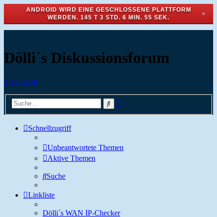
ANDROID WIRD EINE GESCHLOSSENE PLATTFORM
✕
WERDEN.
145 T 3 STD. 6 MIN. 54 SEK.
Dölli´s Diskussionsforum
Zum Inhalt
Erweiterte
Suche
Suche
Schnellzugriff
Unbeantwortete Themen
Aktive Themen
Suche
Linkliste
Dölli´s WAN IP-Checker