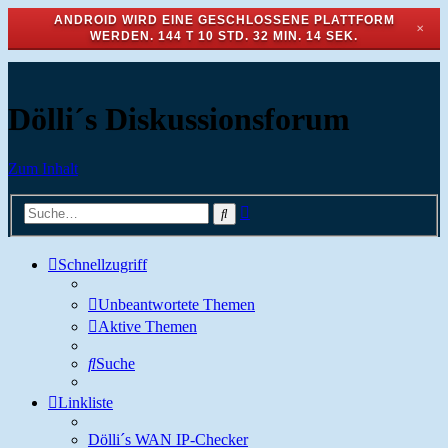
ANDROID WIRD EINE GESCHLOSSENE PLATTFORM
✕
WERDEN.
144 T 10 STD. 32 MIN. 13 SEK.
Dölli´s Diskussionsforum
Zum Inhalt
Erweiterte
Suche
Suche
Schnellzugriff
Unbeantwortete Themen
Aktive Themen
Suche
Linkliste
Dölli´s WAN IP-Checker