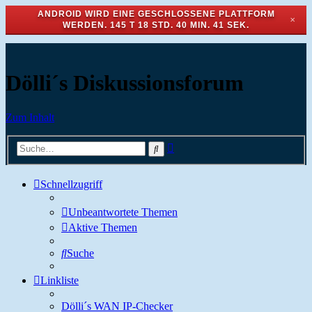
ANDROID WIRD EINE GESCHLOSSENE PLATTFORM
✕
WERDEN.
145 T 18 STD. 40 MIN. 41 SEK.
Dölli´s Diskussionsforum
Zum Inhalt
Erweiterte
Suche
Suche
Schnellzugriff
Unbeantwortete Themen
Aktive Themen
Suche
Linkliste
Dölli´s WAN IP-Checker