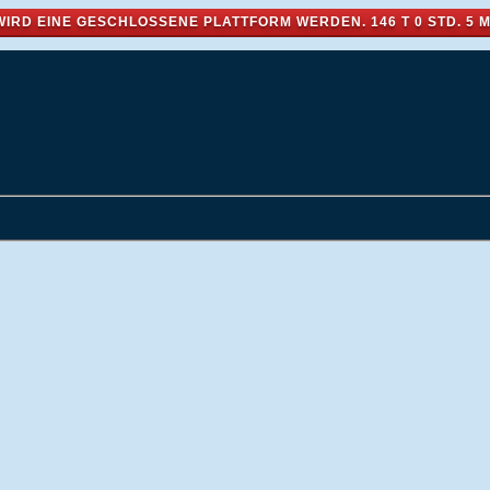
WIRD EINE GESCHLOSSENE PLATTFORM WERDEN.
146 T 0 STD. 5 M