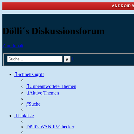
ANDROID 
Dölli´s Diskussionsforum
Zum Inhalt
Erweiterte
Suche
Suche
Schnellzugriff
Unbeantwortete Themen
Aktive Themen
Suche
Linkliste
Dölli´s WAN IP-Checker