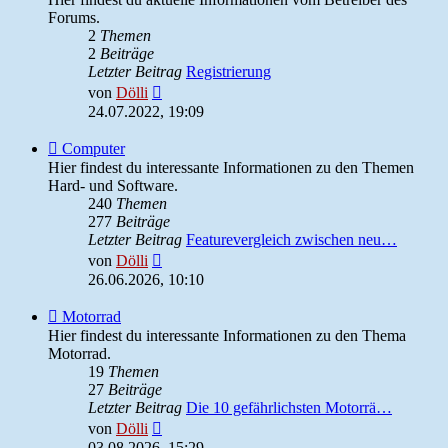
Admin
Forums.
News
2
Themen
2
Beiträge
Letzter Beitrag
Registrierung
Neuester
von
Dölli
Beitrag
24.07.2022, 19:09
Feed
Computer
-
Hier findest du interessante Informationen zu den Themen
Computer
Hard- und Software.
240
Themen
277
Beiträge
Letzter Beitrag
Featurevergleich zwischen neu…
Neuester
von
Dölli
Beitrag
26.06.2026, 10:10
Feed
Motorrad
-
Hier findest du interessante Informationen zu den Thema
Motorrad
Motorrad.
19
Themen
27
Beiträge
Letzter Beitrag
Die 10 gefährlichsten Motorrä…
Neuester
von
Dölli
Beitrag
03.08.2026, 15:29