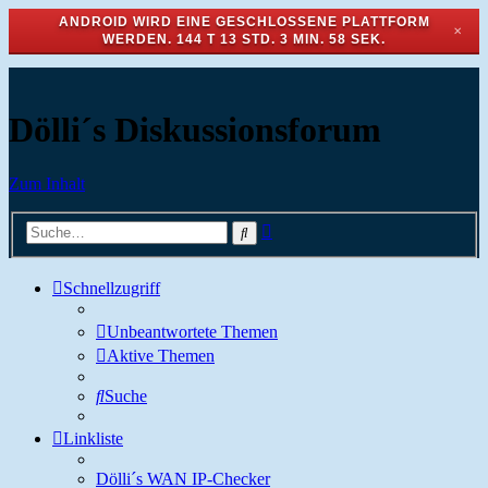
ANDROID WIRD EINE GESCHLOSSENE PLATTFORM
✕
WERDEN.
144 T 13 STD. 3 MIN. 58 SEK.
Dölli´s Diskussionsforum
Zum Inhalt
Erweiterte
Suche
Suche
Schnellzugriff
Unbeantwortete Themen
Aktive Themen
Suche
Linkliste
Dölli´s WAN IP-Checker