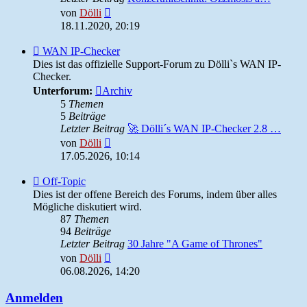
Neuester
von
Dölli
Beitrag
18.11.2020, 20:19
Feed
WAN IP-Checker
-
Dies ist das offizielle Support-Forum zu Dölli`s WAN IP-
WAN
Checker.
IP-
Unterforum:
Archiv
Checker
5
Themen
5
Beiträge
Letzter Beitrag
🚀 Dölli´s WAN IP-Checker 2.8 …
Neuester
von
Dölli
Beitrag
17.05.2026, 10:14
Feed
Off-Topic
-
Dies ist der offene Bereich des Forums, indem über alles
Off-
Mögliche diskutiert wird.
Topic
87
Themen
94
Beiträge
Letzter Beitrag
30 Jahre "A Game of Thrones"
Neuester
von
Dölli
Beitrag
06.08.2026, 14:20
Anmelden