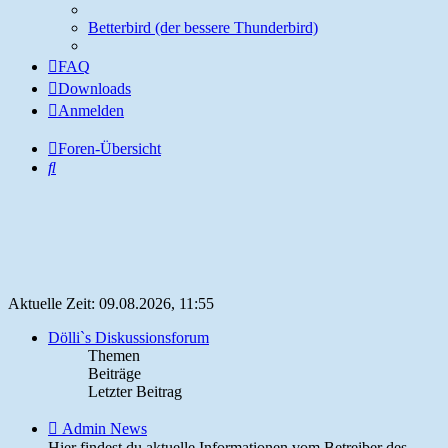
Betterbird (der bessere Thunderbird)
FAQ
Downloads
Anmelden
Foren-Übersicht
Suche
Aktuelle Zeit: 09.08.2026, 11:55
Dölli`s Diskussionsforum
Themen
Beiträge
Letzter Beitrag
Feed
Admin News
-
Hier findest du aktuelle Informationen vom Betreiber des