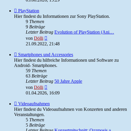
Feed
PlayStation
-
Hier findest du Informationen zur Sony PlayStation.
PlayStation
9
Themen
9
Beiträge
Letzter Beitrag
Evolution of PlayStation (Ani…
Neuester
von
Dölli
Beitrag
21.09.2022, 21:48
Feed
Smartphones und Accessories
-
Hier findest du hilfreiche Informationen und Software zu
Smartphones
Android- Smartphones.
und
59
Themen
Accessories
63
Beiträge
Letzter Beitrag
50 Jahre Apple
Neuester
von
Dölli
Beitrag
01.04.2026, 16:09
Feed
Videoaufnahmen
-
Hier findest du Videoaufnahmen von Konzerten und anderen
Videoaufnahmen
Veranstaltungen.
5
Themen
5
Beiträge
Letzter Beitrag
Konzertmitschnitt: Ozzmosis a…