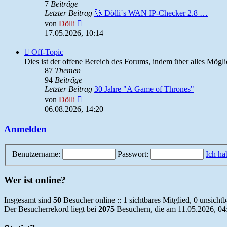
7
Beiträge
Letzter Beitrag
🚀 Dölli´s WAN IP-Checker 2.8 …
Neuester
von
Dölli
Beitrag
17.05.2026, 10:14
Feed
Off-Topic
-
Dies ist der offene Bereich des Forums, indem über alles Möglic
Off-
87
Themen
Topic
94
Beiträge
Letzter Beitrag
30 Jahre "A Game of Thrones"
Neuester
von
Dölli
Beitrag
06.08.2026, 14:20
Anmelden
Benutzername:
Passwort:
Ich ha
Wer ist online?
Insgesamt sind
50
Besucher online :: 1 sichtbares Mitglied, 0 unsicht
Der Besucherrekord liegt bei
2075
Besuchern, die am 11.05.2026, 04: