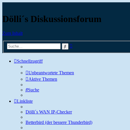
Dölli´s Diskussionsforum
Zum Inhalt
Erweiterte
Suche
Suche
Schnellzugriff
Unbeantwortete Themen
Aktive Themen
Suche
Linkliste
Dölli´s WAN IP-Checker
Betterbird (der bessere Thunderbird)