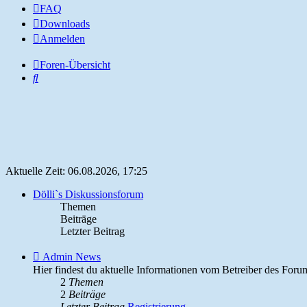
FAQ
Downloads
Anmelden
Foren-Übersicht
Suche
Aktuelle Zeit: 06.08.2026, 17:25
Dölli`s Diskussionsforum
Themen
Beiträge
Letzter Beitrag
Feed
Admin News
-
Hier findest du aktuelle Informationen vom Betreiber des Foru
Admin
2
Themen
News
2
Beiträge
Letzter Beitrag
Registrierung