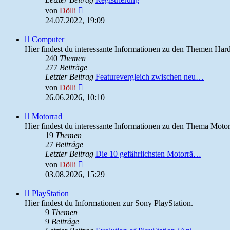
Neuester
von
Dölli
Beitrag
24.07.2022, 19:09
Feed
Computer
-
Hier findest du interessante Informationen zu den Themen Har
Computer
240
Themen
277
Beiträge
Letzter Beitrag
Featurevergleich zwischen neu…
Neuester
von
Dölli
Beitrag
26.06.2026, 10:10
Feed
Motorrad
-
Hier findest du interessante Informationen zu den Thema Motor
Motorrad
19
Themen
27
Beiträge
Letzter Beitrag
Die 10 gefährlichsten Motorrä…
Neuester
von
Dölli
Beitrag
03.08.2026, 15:29
Feed
PlayStation
-
Hier findest du Informationen zur Sony PlayStation.
PlayStation
9
Themen
9
Beiträge