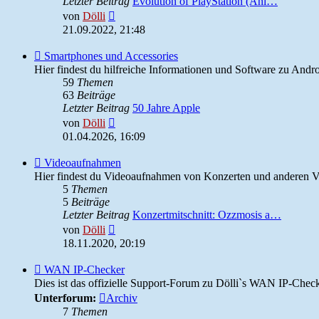
Letzter Beitrag
Evolution of PlayStation (Ani…
Neuester
von
Dölli
Beitrag
21.09.2022, 21:48
Feed
Smartphones und Accessories
-
Hier findest du hilfreiche Informationen und Software zu Andr
Smartphones
59
Themen
und
63
Beiträge
Accessories
Letzter Beitrag
50 Jahre Apple
Neuester
von
Dölli
Beitrag
01.04.2026, 16:09
Feed
Videoaufnahmen
-
Hier findest du Videoaufnahmen von Konzerten und anderen V
Videoaufnahmen
5
Themen
5
Beiträge
Letzter Beitrag
Konzertmitschnitt: Ozzmosis a…
Neuester
von
Dölli
Beitrag
18.11.2020, 20:19
Feed
WAN IP-Checker
-
Dies ist das offizielle Support-Forum zu Dölli`s WAN IP-Check
WAN
Unterforum:
Archiv
IP-
7
Themen
Checker