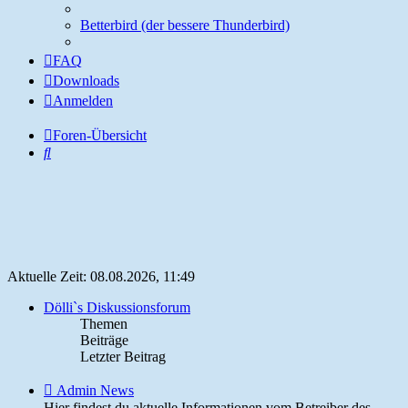
Betterbird (der bessere Thunderbird)
FAQ
Downloads
Anmelden
Foren-Übersicht
Suche
Aktuelle Zeit: 08.08.2026, 11:49
Dölli`s Diskussionsforum
Themen
Beiträge
Letzter Beitrag
Feed
Admin News
-
Hier findest du aktuelle Informationen vom Betreiber des