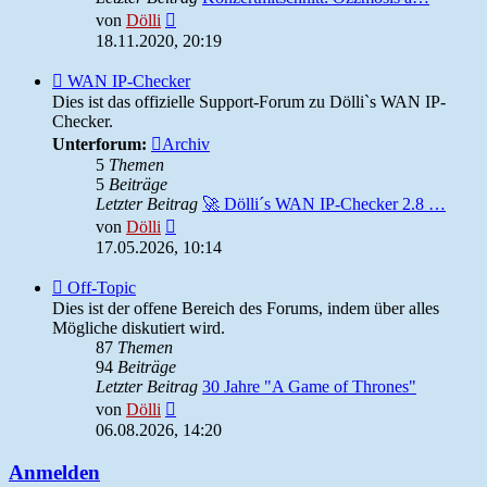
Neuester
von
Dölli
Beitrag
18.11.2020, 20:19
Feed
WAN IP-Checker
-
Dies ist das offizielle Support-Forum zu Dölli`s WAN IP-
WAN
Checker.
IP-
Unterforum:
Archiv
Checker
5
Themen
5
Beiträge
Letzter Beitrag
🚀 Dölli´s WAN IP-Checker 2.8 …
Neuester
von
Dölli
Beitrag
17.05.2026, 10:14
Feed
Off-Topic
-
Dies ist der offene Bereich des Forums, indem über alles
Off-
Mögliche diskutiert wird.
Topic
87
Themen
94
Beiträge
Letzter Beitrag
30 Jahre "A Game of Thrones"
Neuester
von
Dölli
Beitrag
06.08.2026, 14:20
Anmelden