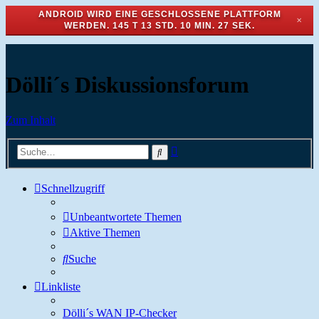
ANDROID WIRD EINE GESCHLOSSENE PLATTFORM
✕
WERDEN.
145 T 13 STD. 10 MIN. 26 SEK.
Dölli´s Diskussionsforum
Zum Inhalt
Erweiterte
Suche
Suche
Schnellzugriff
Unbeantwortete Themen
Aktive Themen
Suche
Linkliste
Dölli´s WAN IP-Checker