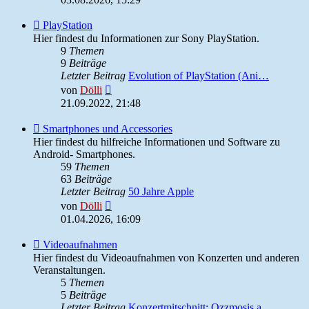
Feed
PlayStation
-
Hier findest du Informationen zur Sony PlayStation.
PlayStation
9
Themen
9
Beiträge
Letzter Beitrag
Evolution of PlayStation (Ani…
Neuester
von
Dölli
Beitrag
21.09.2022, 21:48
Feed
Smartphones und Accessories
-
Hier findest du hilfreiche Informationen und Software zu
Smartphones
Android- Smartphones.
und
59
Themen
Accessories
63
Beiträge
Letzter Beitrag
50 Jahre Apple
Neuester
von
Dölli
Beitrag
01.04.2026, 16:09
Feed
Videoaufnahmen
-
Hier findest du Videoaufnahmen von Konzerten und anderen
Videoaufnahmen
Veranstaltungen.
5
Themen
5
Beiträge
Letzter Beitrag
Konzertmitschnitt: Ozzmosis a…