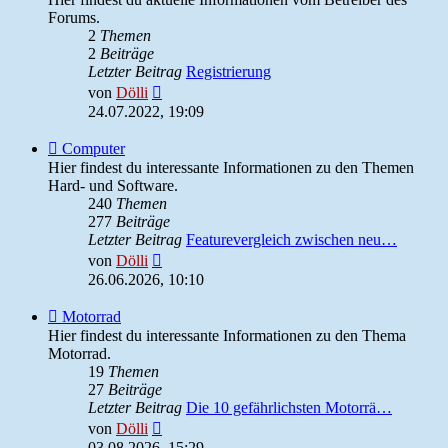
Admin
Forums.
News
2
Themen
2
Beiträge
Letzter Beitrag
Registrierung
Neuester
von
Dölli
Beitrag
24.07.2022, 19:09
Feed
Computer
-
Hier findest du interessante Informationen zu den Themen
Computer
Hard- und Software.
240
Themen
277
Beiträge
Letzter Beitrag
Featurevergleich zwischen neu…
Neuester
von
Dölli
Beitrag
26.06.2026, 10:10
Feed
Motorrad
-
Hier findest du interessante Informationen zu den Thema
Motorrad
Motorrad.
19
Themen
27
Beiträge
Letzter Beitrag
Die 10 gefährlichsten Motorrä…
Neuester
von
Dölli
Beitrag
03.08.2026, 15:29