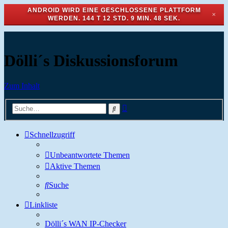
ANDROID WIRD EINE GESCHLOSSENE PLATTFORM
✕
WERDEN.
144 T 12 STD. 9 MIN. 48 SEK.
Dölli´s Diskussionsforum
Zum Inhalt
Erweiterte
Suche
Suche
Schnellzugriff
Unbeantwortete Themen
Aktive Themen
Suche
Linkliste
Dölli´s WAN IP-Checker