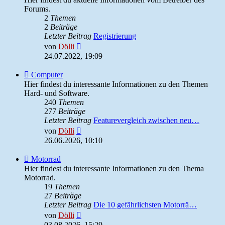
Admin
Forums.
News
2
Themen
2
Beiträge
Letzter Beitrag
Registrierung
Neuester
von
Dölli
Beitrag
24.07.2022, 19:09
Feed
Computer
-
Hier findest du interessante Informationen zu den Themen
Computer
Hard- und Software.
240
Themen
277
Beiträge
Letzter Beitrag
Featurevergleich zwischen neu…
Neuester
von
Dölli
Beitrag
26.06.2026, 10:10
Feed
Motorrad
-
Hier findest du interessante Informationen zu den Thema
Motorrad
Motorrad.
19
Themen
27
Beiträge
Letzter Beitrag
Die 10 gefährlichsten Motorrä…
Neuester
von
Dölli
Beitrag
03.08.2026, 15:29