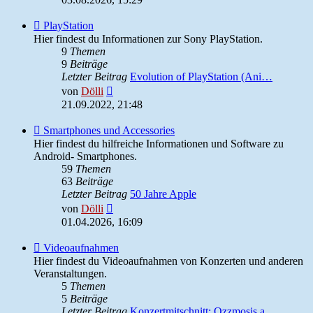
Feed
PlayStation
-
Hier findest du Informationen zur Sony PlayStation.
PlayStation
9
Themen
9
Beiträge
Letzter Beitrag
Evolution of PlayStation (Ani…
Neuester
von
Dölli
Beitrag
21.09.2022, 21:48
Feed
Smartphones und Accessories
-
Hier findest du hilfreiche Informationen und Software zu
Smartphones
Android- Smartphones.
und
59
Themen
Accessories
63
Beiträge
Letzter Beitrag
50 Jahre Apple
Neuester
von
Dölli
Beitrag
01.04.2026, 16:09
Feed
Videoaufnahmen
-
Hier findest du Videoaufnahmen von Konzerten und anderen
Videoaufnahmen
Veranstaltungen.
5
Themen
5
Beiträge
Letzter Beitrag
Konzertmitschnitt: Ozzmosis a…