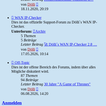
Neuester
von
Dölli
Beitrag
18.11.2020, 20:19
Feed
WAN IP-Checker
-
Dies ist das offizielle Support-Forum zu Dölli`s WAN IP-
WAN
Checker.
IP-
Unterforum:
Archiv
Checker
5
Themen
5
Beiträge
Letzter Beitrag
🚀 Dölli´s WAN IP-Checker 2.8 …
Neuester
von
Dölli
Beitrag
17.05.2026, 10:14
Feed
Off-Topic
-
Dies ist der offene Bereich des Forums, indem über alles
Off-
Mögliche diskutiert wird.
Topic
87
Themen
94
Beiträge
Letzter Beitrag
30 Jahre "A Game of Thrones"
Neuester
von
Dölli
Beitrag
06.08.2026, 14:20
Anmelden