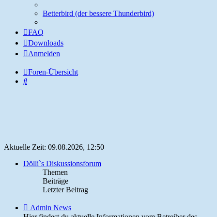
Betterbird (der bessere Thunderbird)
FAQ
Downloads
Anmelden
Foren-Übersicht
Suche
Aktuelle Zeit: 09.08.2026, 12:50
Dölli`s Diskussionsforum
Themen
Beiträge
Letzter Beitrag
Feed
Admin News
-
Hier findest du aktuelle Informationen vom Betreiber des