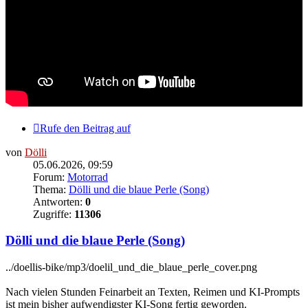
Rufe den Beitrag auf
von
Dölli
05.06.2026, 09:59
Forum:
Motorrad
Thema:
Dölli und die blaue Perle (Song)
Antworten:
0
Zugriffe:
11306
Dölli und die blaue Perle (Song)
../doellis-bike/mp3/doelil_und_die_blaue_perle_cover.png
Nach vielen Stunden Feinarbeit an Texten, Reimen und KI-Prompts
ist mein bisher aufwendigster KI-Song fertig geworden.