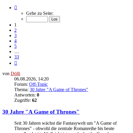
Seite
1
Gehe zu Seite:
von
33
1
2
3
4
5
…
33
Nächste
von
Dölli
06.08.2026, 14:20
Forum:
Off-Topic
Thema:
30 Jahre "A Game of Thrones"
Antworten:
0
Zugriffe:
62
30 Jahre "A Game of Thrones"
Seit 30 Jahren wächst die Fantasywelt um "A Game of
Thrones" - obwohl die zentrale Romanreihe bis heute