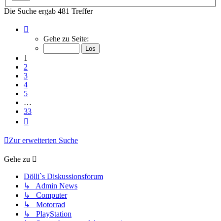
Die Suche ergab 481 Treffer
Seite
1
Gehe zu Seite:
von
33
1
2
3
4
5
…
33
Nächste
Zur erweiterten Suche
Gehe zu
Dölli`s Diskussionsforum
↳ Admin News
↳ Computer
↳ Motorrad
↳ PlayStation