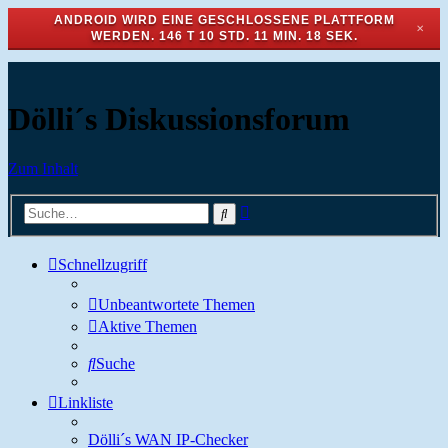
ANDROID WIRD EINE GESCHLOSSENE PLATTFORM
✕
WERDEN.
146 T 10 STD. 11 MIN. 18 SEK.
Dölli´s Diskussionsforum
Zum Inhalt
Erweiterte
Suche
Suche
Schnellzugriff
Unbeantwortete Themen
Aktive Themen
Suche
Linkliste
Dölli´s WAN IP-Checker