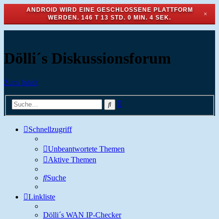
ANDROID WIRD EINE GESCHLOSSENE PLATTFORM
✕
WERDEN.
146 T 13 STD. 0 MIN. 4 SEK.
Dölli´s Diskussionsforum
Zum Inhalt
Erweiterte
Suche
Suche
Schnellzugriff
Unbeantwortete Themen
Aktive Themen
Suche
Linkliste
Dölli´s WAN IP-Checker