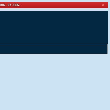
MIN. 45 SEK.
✕