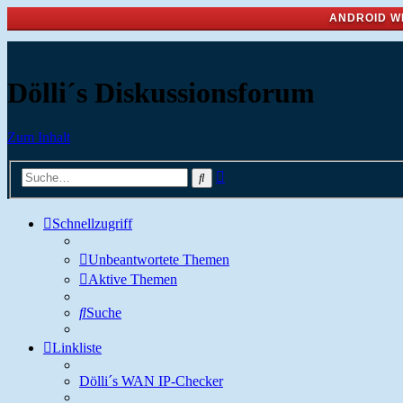
ANDROID W
Dölli´s Diskussionsforum
Zum Inhalt
Erweiterte
Suche
Suche
Schnellzugriff
Unbeantwortete Themen
Aktive Themen
Suche
Linkliste
Dölli´s WAN IP-Checker