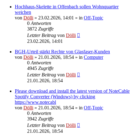
Hochhaus-Skelette in Offenbach sollen Wohnquartier
weichen
von
Dölli
»
23.02.2026, 14:01
» in
Off-Topic
0
Antworten
3872
Zugriffe
Letzter Beitrag
von
Dölli
23.02.2026, 14:01
BGH-Urteil stärkt Rechte von Glasfaser-Kunden
von
Dölli
»
21.01.2026, 18:54
» in
Computer
0
Antworten
4945
Zugriffe
Letzter Beitrag
von
Dölli
21.01.2026, 18:54
Please download and install the latest version of NoteCable
Spotify Converter (Windows) by clicking
https://www.notecabl
von
Dölli
»
21.01.2026, 18:54
» in
Off-Topic
0
Antworten
3942
Zugriffe
Letzter Beitrag
von
Dölli
21.01.2026, 18:54