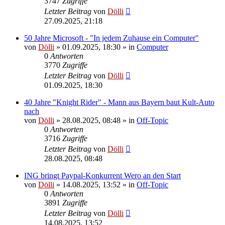
3747
Zugriffe
Letzter Beitrag
von
Dölli
27.09.2025, 21:18
50 Jahre Microsoft - "In jedem Zuhause ein Computer"
von
Dölli
»
01.09.2025, 18:30
» in
Computer
0
Antworten
3770
Zugriffe
Letzter Beitrag
von
Dölli
01.09.2025, 18:30
40 Jahre "Knight Rider" - Mann aus Bayern baut Kult-Auto
nach
von
Dölli
»
28.08.2025, 08:48
» in
Off-Topic
0
Antworten
3716
Zugriffe
Letzter Beitrag
von
Dölli
28.08.2025, 08:48
ING bringt Paypal-Konkurrent Wero an den Start
von
Dölli
»
14.08.2025, 13:52
» in
Off-Topic
0
Antworten
3891
Zugriffe
Letzter Beitrag
von
Dölli
14.08.2025, 13:52