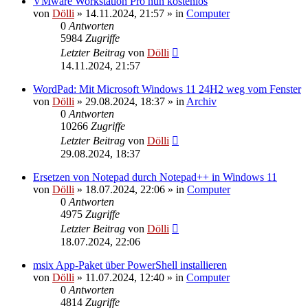
VMware Workstation Pro nun kostenlos
von
Dölli
»
14.11.2024, 21:57
» in
Computer
0
Antworten
5984
Zugriffe
Letzter Beitrag
von
Dölli
14.11.2024, 21:57
WordPad: Mit Microsoft Windows 11 24H2 weg vom Fenster
von
Dölli
»
29.08.2024, 18:37
» in
Archiv
0
Antworten
10266
Zugriffe
Letzter Beitrag
von
Dölli
29.08.2024, 18:37
Ersetzen von Notepad durch Notepad++ in Windows 11
von
Dölli
»
18.07.2024, 22:06
» in
Computer
0
Antworten
4975
Zugriffe
Letzter Beitrag
von
Dölli
18.07.2024, 22:06
msix App-Paket über PowerShell installieren
von
Dölli
»
11.07.2024, 12:40
» in
Computer
0
Antworten
4814
Zugriffe