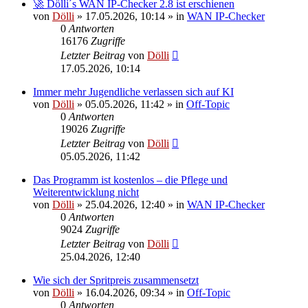
🚀 Dölli´s WAN IP-Checker 2.8 ist erschienen
von
Dölli
»
17.05.2026, 10:14
» in
WAN IP-Checker
0
Antworten
16176
Zugriffe
Letzter Beitrag
von
Dölli
17.05.2026, 10:14
Immer mehr Jugendliche verlassen sich auf KI
von
Dölli
»
05.05.2026, 11:42
» in
Off-Topic
0
Antworten
19026
Zugriffe
Letzter Beitrag
von
Dölli
05.05.2026, 11:42
Das Programm ist kostenlos – die Pflege und
Weiterentwicklung nicht
von
Dölli
»
25.04.2026, 12:40
» in
WAN IP-Checker
0
Antworten
9024
Zugriffe
Letzter Beitrag
von
Dölli
25.04.2026, 12:40
Wie sich der Spritpreis zusammensetzt
von
Dölli
»
16.04.2026, 09:34
» in
Off-Topic
0
Antworten