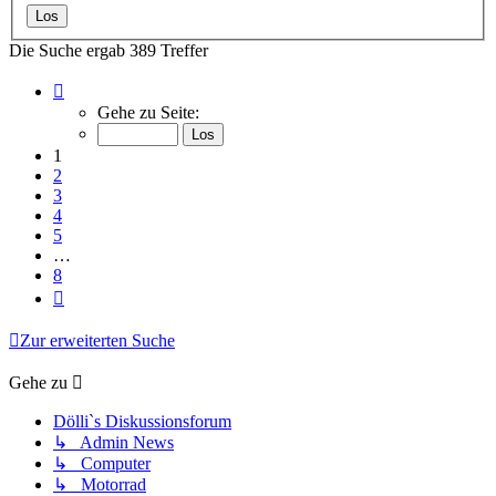
Die Suche ergab 389 Treffer
Seite
1
Gehe zu Seite:
von
8
1
2
3
4
5
…
8
Nächste
Zur erweiterten Suche
Gehe zu
Dölli`s Diskussionsforum
↳ Admin News
↳ Computer
↳ Motorrad