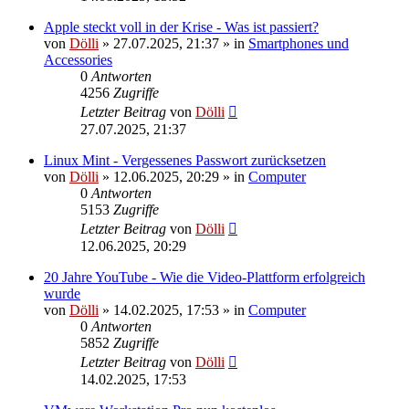
Apple steckt voll in der Krise - Was ist passiert?
von
Dölli
»
27.07.2025, 21:37
» in
Smartphones und
Accessories
0
Antworten
4256
Zugriffe
Letzter Beitrag
von
Dölli
27.07.2025, 21:37
Linux Mint - Vergessenes Passwort zurücksetzen
von
Dölli
»
12.06.2025, 20:29
» in
Computer
0
Antworten
5153
Zugriffe
Letzter Beitrag
von
Dölli
12.06.2025, 20:29
20 Jahre YouTube - Wie die Video-Plattform erfolgreich
wurde
von
Dölli
»
14.02.2025, 17:53
» in
Computer
0
Antworten
5852
Zugriffe
Letzter Beitrag
von
Dölli
14.02.2025, 17:53