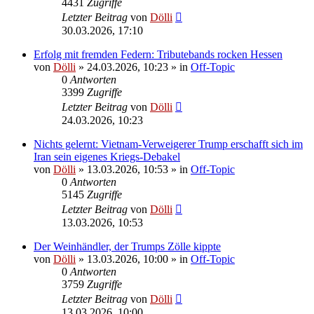
4431
Zugriffe
Letzter Beitrag
von
Dölli
30.03.2026, 17:10
Erfolg mit fremden Federn: Tributebands rocken Hessen
von
Dölli
»
24.03.2026, 10:23
» in
Off-Topic
0
Antworten
3399
Zugriffe
Letzter Beitrag
von
Dölli
24.03.2026, 10:23
Nichts gelernt: Vietnam-Verweigerer Trump erschafft sich im
Iran sein eigenes Kriegs-Debakel
von
Dölli
»
13.03.2026, 10:53
» in
Off-Topic
0
Antworten
5145
Zugriffe
Letzter Beitrag
von
Dölli
13.03.2026, 10:53
Der Weinhändler, der Trumps Zölle kippte
von
Dölli
»
13.03.2026, 10:00
» in
Off-Topic
0
Antworten
3759
Zugriffe
Letzter Beitrag
von
Dölli
13.03.2026, 10:00