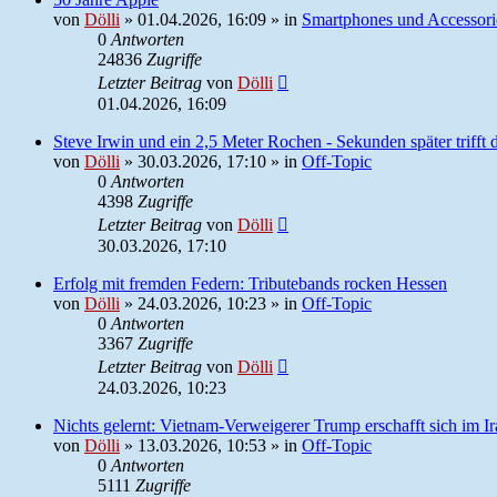
von
Dölli
»
01.04.2026, 16:09
» in
Smartphones und Accessori
0
Antworten
24836
Zugriffe
Letzter Beitrag
von
Dölli
01.04.2026, 16:09
Steve Irwin und ein 2,5 Meter Rochen - Sekunden später trifft 
von
Dölli
»
30.03.2026, 17:10
» in
Off-Topic
0
Antworten
4398
Zugriffe
Letzter Beitrag
von
Dölli
30.03.2026, 17:10
Erfolg mit fremden Federn: Tributebands rocken Hessen
von
Dölli
»
24.03.2026, 10:23
» in
Off-Topic
0
Antworten
3367
Zugriffe
Letzter Beitrag
von
Dölli
24.03.2026, 10:23
Nichts gelernt: Vietnam-Verweigerer Trump erschafft sich im I
von
Dölli
»
13.03.2026, 10:53
» in
Off-Topic
0
Antworten
5111
Zugriffe