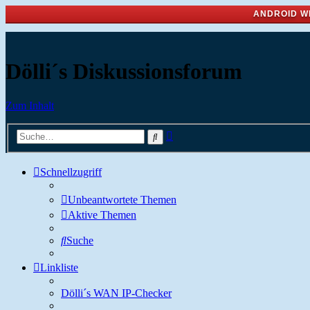
ANDROID W
Dölli´s Diskussionsforum
Zum Inhalt
Erweiterte
Suche
Suche
Schnellzugriff
Unbeantwortete Themen
Aktive Themen
Suche
Linkliste
Dölli´s WAN IP-Checker