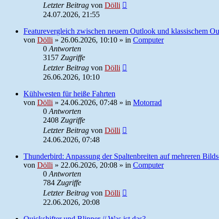
Letzter Beitrag
von
Dölli
24.07.2026, 21:55
Featurevergleich zwischen neuem Outlook und klassischem Ou
von
Dölli
»
26.06.2026, 10:10
» in
Computer
0
Antworten
3157
Zugriffe
Letzter Beitrag
von
Dölli
26.06.2026, 10:10
Kühlwesten für heiße Fahrten
von
Dölli
»
24.06.2026, 07:48
» in
Motorrad
0
Antworten
2408
Zugriffe
Letzter Beitrag
von
Dölli
24.06.2026, 07:48
Thunderbird: Anpassung der Spaltenbreiten auf mehreren Bild
von
Dölli
»
22.06.2026, 20:08
» in
Computer
0
Antworten
784
Zugriffe
Letzter Beitrag
von
Dölli
22.06.2026, 20:08
Quickshifter und Blipper // Was ist das?