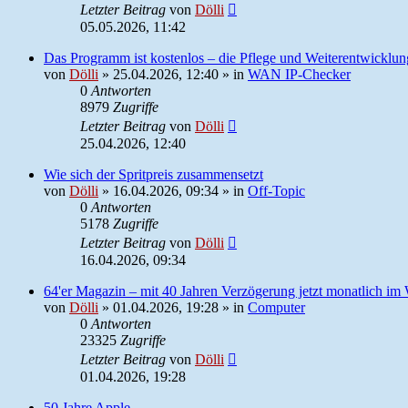
Letzter Beitrag
von
Dölli
05.05.2026, 11:42
Das Programm ist kostenlos – die Pflege und Weiterentwicklun
von
Dölli
»
25.04.2026, 12:40
» in
WAN IP-Checker
0
Antworten
8979
Zugriffe
Letzter Beitrag
von
Dölli
25.04.2026, 12:40
Wie sich der Spritpreis zusammensetzt
von
Dölli
»
16.04.2026, 09:34
» in
Off-Topic
0
Antworten
5178
Zugriffe
Letzter Beitrag
von
Dölli
16.04.2026, 09:34
64'er Magazin – mit 40 Jahren Verzögerung jetzt monatlich im
von
Dölli
»
01.04.2026, 19:28
» in
Computer
0
Antworten
23325
Zugriffe
Letzter Beitrag
von
Dölli
01.04.2026, 19:28
50 Jahre Apple