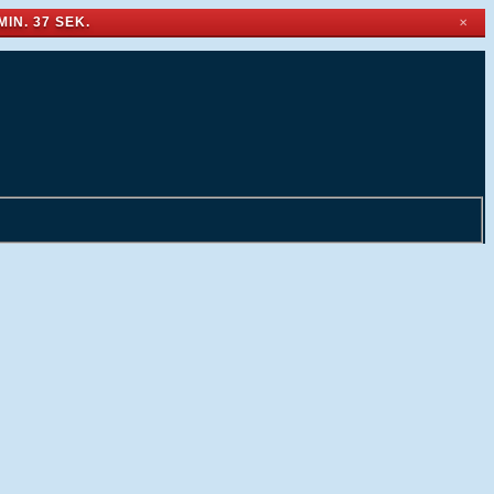
MIN. 36 SEK.
✕