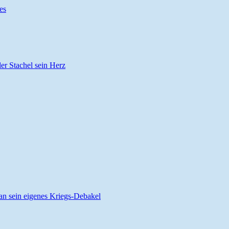
es
der Stachel sein Herz
ran sein eigenes Kriegs-Debakel