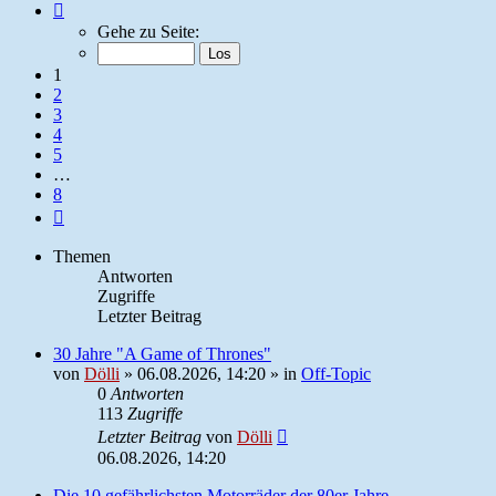
Seite
1
Gehe zu Seite:
von
8
1
2
3
4
5
…
8
Nächste
Themen
Antworten
Zugriffe
Letzter Beitrag
30 Jahre "A Game of Thrones"
von
Dölli
»
06.08.2026, 14:20
» in
Off-Topic
0
Antworten
113
Zugriffe
Letzter Beitrag
von
Dölli
06.08.2026, 14:20
Die 10 gefährlichsten Motorräder der 80er Jahre