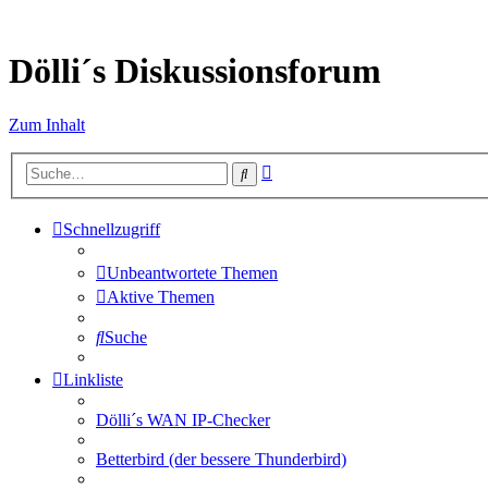
Dölli´s Diskussionsforum
Zum Inhalt
Erweiterte
Suche
Suche
Schnellzugriff
Unbeantwortete Themen
Aktive Themen
Suche
Linkliste
Dölli´s WAN IP-Checker
Betterbird (der bessere Thunderbird)