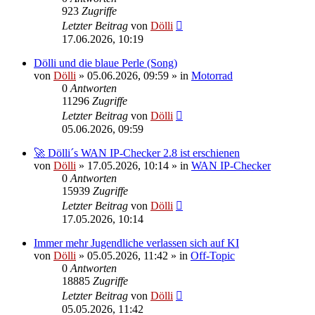
923
Zugriffe
Letzter Beitrag
von
Dölli
17.06.2026, 10:19
Dölli und die blaue Perle (Song)
von
Dölli
»
05.06.2026, 09:59
» in
Motorrad
0
Antworten
11296
Zugriffe
Letzter Beitrag
von
Dölli
05.06.2026, 09:59
🚀 Dölli´s WAN IP-Checker 2.8 ist erschienen
von
Dölli
»
17.05.2026, 10:14
» in
WAN IP-Checker
0
Antworten
15939
Zugriffe
Letzter Beitrag
von
Dölli
17.05.2026, 10:14
Immer mehr Jugendliche verlassen sich auf KI
von
Dölli
»
05.05.2026, 11:42
» in
Off-Topic
0
Antworten
18885
Zugriffe
Letzter Beitrag
von
Dölli
05.05.2026, 11:42