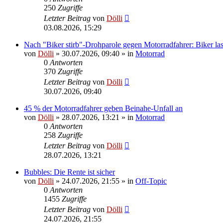
250
Zugriffe
Letzter Beitrag
von
Dölli
03.08.2026, 15:29
Nach "Biker stirb"-Drohparole gegen Motorradfahrer: Biker las
von
Dölli
»
30.07.2026, 09:40
» in
Motorrad
0
Antworten
370
Zugriffe
Letzter Beitrag
von
Dölli
30.07.2026, 09:40
45 % der Motorradfahrer geben Beinahe-Unfall an
von
Dölli
»
28.07.2026, 13:21
» in
Motorrad
0
Antworten
258
Zugriffe
Letzter Beitrag
von
Dölli
28.07.2026, 13:21
Bubbles: Die Rente ist sicher
von
Dölli
»
24.07.2026, 21:55
» in
Off-Topic
0
Antworten
1455
Zugriffe
Letzter Beitrag
von
Dölli
24.07.2026, 21:55