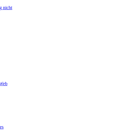
g nicht
 Web
es