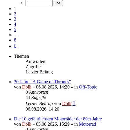
von
8
1
2
3
4
5
…
8
Nächste
Themen
Antworten
Zugriffe
Letzter Beitrag
30 Jahre "A Game of Thrones"
von
Dölli
»
06.08.2026, 14:20
» in
Off-Topic
0
Antworten
43
Zugriffe
Letzter Beitrag
von
Dölli
06.08.2026, 14:20
Die 10 gefährlichsten Motorräder der 80er Jahre
von
Dölli
»
03.08.2026, 15:29
» in
Motorrad
0
Antworten