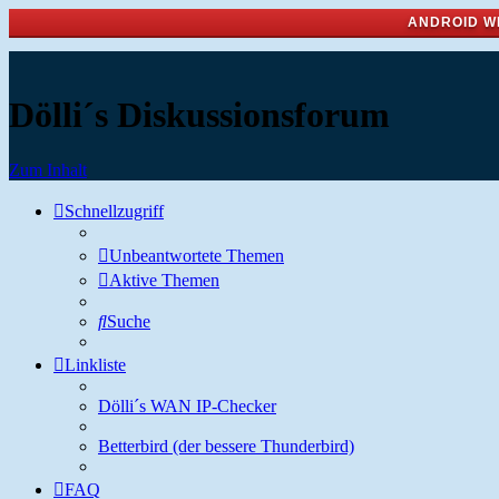
ANDROID W
Dölli´s Diskussionsforum
Zum Inhalt
Schnellzugriff
Unbeantwortete Themen
Aktive Themen
Suche
Linkliste
Dölli´s WAN IP-Checker
Betterbird (der bessere Thunderbird)
FAQ