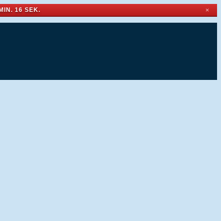
MIN. 16 SEK.
✕