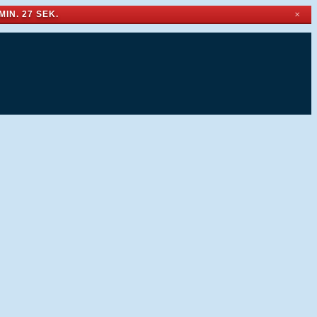
MIN. 27 SEK.
✕