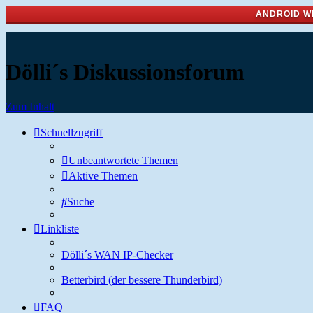
ANDROID W
Dölli´s Diskussionsforum
Zum Inhalt
Schnellzugriff
Unbeantwortete Themen
Aktive Themen
Suche
Linkliste
Dölli´s WAN IP-Checker
Betterbird (der bessere Thunderbird)
FAQ