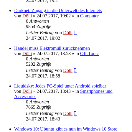
24.07.2017, 19:21
Darknet: Zugang in die Unterwelt des Internets
von
Dölli
»
24.07.2017, 19:02
» in
Computer
0
Antworten
9854
Zugriffe
Letzter Beitrag
von
Dölli
24.07.2017, 19:02
Handel muss Elektromüll zurücknehmen
von
Dölli
»
24.07.2017, 18:58
» in
Off-Topic
0
Antworten
5202
Zugriffe
Letzter Beitrag
von
Dölli
24.07.2017, 18:58
Liquidsky: Jedes PC-Spiel unter Android spielbar
von
Dölli
»
24.07.2017, 18:43
» in
Smartphones und
Accessories
0
Antworten
7665
Zugriffe
Letzter Beitrag
von
Dölli
24.07.2017, 18:43
Windows 10: Ubuntu gibt es nun im Windows 10 Store