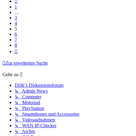
1
…
3
4
5
6
7
8
Nächste
Zur erweiterten Suche
Gehe zu
Dölli`s Diskussionsforum
↳ Admin News
↳ Computer
↳ Motorrad
↳ PlayStation
↳ Smartphones und Accessories
↳ Videoaufnahmen
↳ WAN IP-Checker
↳ Archiv