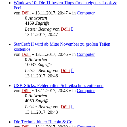
Windows 10: Die 11 besten Tipps für ein eigenes Look &
Feel
von
Dölli
»
13.11.2017, 20:47
» in
Computer
0
Antworten
4169
Zugriffe
Letzter Beitrag
von
Dölli
13.11.2017, 20:47
StarCraft II wird ab Mitte November zu großen Teilen
kostenlos
von
Dölli
»
13.11.2017, 20:46
» in
Computer
0
Antworten
10037
Zugriffe
Letzter Beitrag
von
Dölli
13.11.2017, 20:46
USB-Sticks: Fehlerhaften Schreibschutz entfernen
von
Dölli
»
13.11.2017, 20:43
» in
Computer
0
Antworten
4059
Zugriffe
Letzter Beitrag
von
Dölli
13.11.2017, 20:43
Die Technik hinter Bitcoin & Co
von
Dölli
»
13.11.2017, 20:39
» in
Computer