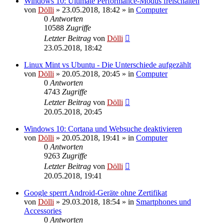
Windows 10: Ultimate Performance-Modus freischalten
von
Dölli
»
23.05.2018, 18:42
» in
Computer
0
Antworten
10588
Zugriffe
Letzter Beitrag
von
Dölli
23.05.2018, 18:42
Linux Mint vs Ubuntu - Die Unterschiede aufgezählt
von
Dölli
»
20.05.2018, 20:45
» in
Computer
0
Antworten
4743
Zugriffe
Letzter Beitrag
von
Dölli
20.05.2018, 20:45
Windows 10: Cortana und Websuche deaktivieren
von
Dölli
»
20.05.2018, 19:41
» in
Computer
0
Antworten
9263
Zugriffe
Letzter Beitrag
von
Dölli
20.05.2018, 19:41
Google sperrt Android-Geräte ohne Zertifikat
von
Dölli
»
29.03.2018, 18:54
» in
Smartphones und
Accessories
0
Antworten