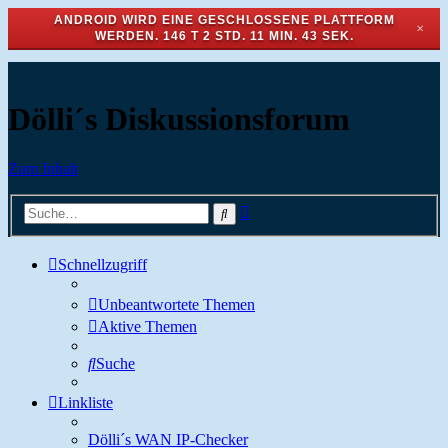
ANDROID WIRD EINE GESCHLOSSENE PLATTFORM
✕
WERDEN.
146 T 2 STD. 11 MIN. 43 SEK.
Dölli´s Diskussionsforum
Zum Inhalt
Erweiterte
Suche
Suche
Schnellzugriff
Unbeantwortete Themen
Aktive Themen
Suche
Linkliste
Dölli´s WAN IP-Checker