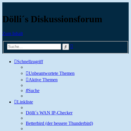
Dölli´s Diskussionsforum
Zum Inhalt
Erweiterte
Suche
Suche
Schnellzugriff
Unbeantwortete Themen
Aktive Themen
Suche
Linkliste
Dölli´s WAN IP-Checker
Betterbird (der bessere Thunderbird)