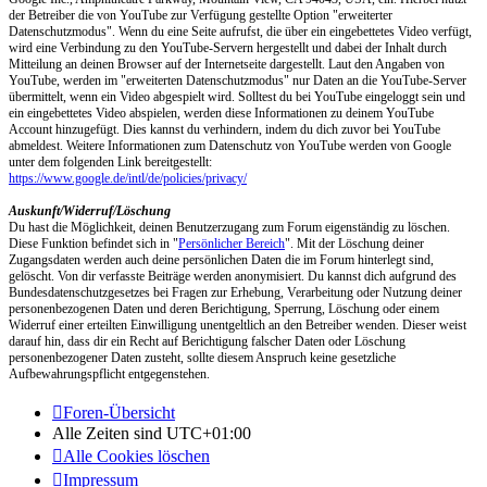
der Betreiber die von YouTube zur Verfügung gestellte Option "erweiterter
Datenschutzmodus". Wenn du eine Seite aufrufst, die über ein eingebettetes Video verfügt,
wird eine Verbindung zu den YouTube-Servern hergestellt und dabei der Inhalt durch
Mitteilung an deinen Browser auf der Internetseite dargestellt. Laut den Angaben von
YouTube, werden im "erweiterten Datenschutzmodus" nur Daten an die YouTube-Server
übermittelt, wenn ein Video abgespielt wird. Solltest du bei YouTube eingeloggt sein und
ein eingebettetes Video abspielen, werden diese Informationen zu deinem YouTube
Account hinzugefügt. Dies kannst du verhindern, indem du dich zuvor bei YouTube
abmeldest. Weitere Informationen zum Datenschutz von YouTube werden von Google
unter dem folgenden Link bereitgestellt:
https://www.google.de/intl/de/policies/privacy/
Auskunft/Widerruf/Löschung
Du hast die Möglichkeit, deinen Benutzerzugang zum Forum eigenständig zu löschen.
Diese Funktion befindet sich in "
Persönlicher Bereich
". Mit der Löschung deiner
Zugangsdaten werden auch deine persönlichen Daten die im Forum hinterlegt sind,
gelöscht. Von dir verfasste Beiträge werden anonymisiert. Du kannst dich aufgrund des
Bundesdatenschutzgesetzes bei Fragen zur Erhebung, Verarbeitung oder Nutzung deiner
personenbezogenen Daten und deren Berichtigung, Sperrung, Löschung oder einem
Widerruf einer erteilten Einwilligung unentgeltlich an den Betreiber wenden. Dieser weist
darauf hin, dass dir ein Recht auf Berichtigung falscher Daten oder Löschung
personenbezogener Daten zusteht, sollte diesem Anspruch keine gesetzliche
Aufbewahrungspflicht entgegenstehen.
Foren-Übersicht
Alle Zeiten sind
UTC+01:00
Alle Cookies löschen
Impressum