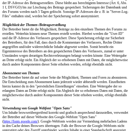
der IP-Adresse des Beitragserstellers. Diese bleibt aus berechtigtem Interesse (Art. 6, Abs.
1 f, DSVGO) bis zur Löschung des Beitrags gespeichert. Sicherungen der Datenbank und
des Forums werden nach 5 Tagen gelöscht. Sonstige IP-Adressen die z. B. in "Server-Log-
Files" enthalten sind, werden bei der Speicherung sofort anonymisiert.
Möglichkeit der Themen-/Beitragserstellung
Der Betreiber bietet dir die Möglichkeit, Beiträge zu den einzelnen Themen des Forums zu
erstellen. Weiterhin können neue Themen erstellt werden. Hierbei werden die "User-ID"
und die IP-Adresse des Verfassers gespeichert. Diese Speicherung erfolgt zur Sicherheit
des Betreibers, für den Fall, dass durch die Kommentare des Verfassers, Rechte Dritter
angegriffen und/oder widerrechtliche Inhalte abgesetzt werden. Somit besteht ein
Eigeninteresse des Betreibers an den gespeicherten Daten des Verfassers, zumal er unter
Umständen wegen derartigen Rechtsverletzungen belangt werden könnte. Eine Weitergabe
an Dritte erfolgt nicht. Ein Abgleich der so erhobenen Daten mit Daten, die möglicherweise
durch andere Komponenten dieser Seite erhoben werden, erfolgt ebenfalls nicht.
Abonnement von Themen
Der Betreiber bietet dir auf seiner Seite die Möglichkeit, Themen und Foren zu abonnieren.
Die Entscheidung zum Abonnement kann jederzeit wieder abbestellt werden. Einzelheiten
hierzu kannst du in den "persönlichen Einstellungen" einsehen. Eine Weitergabe der so
erlangten Daten an Dritte erfolgt nicht. Ein Abgleich der so erhobenen Daten mit Daten, die
möglicherweise durch andere Komponenten dieser Seite erhoben werden, erfolgt ebenfalls
nicht.
Verwendung von Google Webfont "Open Sans"
Um Inhalte browserübergreifend korrekt und grafisch ansprechend darzustellen, verwendet
der Betreiber auf dieser Webseite den Google-Webfont "Open Sans"
(
https://fonts.google.com/
). Google-Webfonts werden zur Vermeidung mehrfachen Ladens
in den Cache deines Browsers übertragen. Falls der Browser die Google-Webfonts nicht
unterstützt oder den Zugriff unterbindet, werden Inhalte in einer Standardschrift angezeigt.