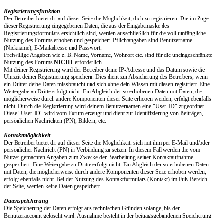
Registrierungsfunktion
Der Betreiber bietet dir auf dieser Seite die Möglichkeit, dich zu registrieren. Die im Zuge
dieser Registrierung eingegebenen Daten, die aus der Eingabemaske des
Registrierungsformulars ersichtlich sind, werden ausschließlich für die voll umfängliche
Nutzung des Forums erhoben und gespeichert. Pflichtangaben sind Benutzername
(Nickname), E-Mailadresse und Passwort.
Freiwillige Angaben wie z. B. Name, Vorname, Wohnort etc. sind für die uneingeschränkte
Nutzung des Forums
NICHT
erforderlich.
Mit deiner Registrierung wird der Betreiber deine IP-Adresse und das Datum sowie die
Uhrzeit deiner Registrierung speichern. Dies dient zur Absicherung des Betreibers, wenn
ein Dritter deine Daten missbraucht und sich ohne dein Wissen mit diesen registriert. Eine
Weitergabe an Dritte erfolgt nicht. Ein Abgleich der so erhobenen Daten mit Daten, die
möglicherweise durch andere Komponenten dieser Seite erhoben werden, erfolgt ebenfalls
nicht. Durch die Registrierung wird deinem Benutzernamen eine "User-ID" zugeordnet.
Diese "User-ID" wird vom Forum erzeugt und dient zur Identifizierung von Beiträgen,
persönlichen Nachrichten (PN), Bildern, etc.
Kontaktmöglichkeit
Der Betreiber bietet dir auf dieser Seite die Möglichkeit, sich mit ihm per E-Mail und/oder
persönlicher Nachricht (PN) in Verbindung zu setzen. In diesem Fall werden die vom
Nutzer gemachten Angaben zum Zwecke der Bearbeitung seiner Kontaktaufnahme
gespeichert. Eine Weitergabe an Dritte erfolgt nicht. Ein Abgleich der so erhobenen Daten
mit Daten, die möglicherweise durch andere Komponenten dieser Seite erhoben werden,
erfolgt ebenfalls nicht. Bei der Nutzung des Kontaktformulars (Kontakt) im Fuß-Bereich
der Seite, werden keine Daten gespeichert.
Datenspeicherung
Die Speicherung der Daten erfolgt aus technischen Gründen solange, bis der
Benutzeraccount gelöscht wird. Ausnahme besteht in der beitragsgebundenen Speicherung