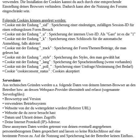
verwenden. Die Installation der Cookies kannst du auch durch eine entsprechende
Einstellung deines Browsers verhindern. Dadurch kann aber die Nutzung des Forums
eingeschränkt sein.
Folgende Cookies können angelegt werden:
• Cookie mit der Endung "_sid" : Speicherung einer eindeutigen, zufälligen Session-ID für
einen reibungslosen Foren-Besuch
• Cookie mit der Endung "_u" : Speicherung der internen User-ID. Als "Gast" ist es die "1"
• Cookie mit der Endung "_k" : Speicherung eines Schlüssels für die automatische
Anmeldung, falls aktiviert
• Cookie mit der Endung "_track" : Speicherung der Foren/Themen/Beiträge, die man
gelesen hat
• Cookie mit der Endung "_style" : Speicherung des Styles, den man gewählt hat
• Cookie mit der Endung "_lang" : Speicherung der Spracheinstellung (wenn vorhanden)
• Cookie mit der Endung "_poll_" : Speicherung einer Umfrage/Abstimmung (bei Bedarf)
• Cookie "cookieconsent_status" : Cookies akzeptiert
Serverdaten
Aus technischen Gründen werden u.a. folgende Daten von deinem Internet-Browser an den
Betreiber bzw. an dessen Webspace-Provider übermittelt und erfasst (sogenannte
Serverlogfiles):
• Browsertyp und Version
• verwendetes Betriebssystem
• Webseite von der du weitergeleitet wurdest (Referrer URL)
• Webseite die du zuvor besucht hast
• Datum und Uhrzeit deines Zugriffs
• Deine Internet Protokoll (IP)-Adresse.
Diese anonymen Daten werden getrennt von deinen eventuell angegebenen
personenbezogenen Daten gespeichert und lassen so keine Rückschlüsse auf eine
bestimmte Person zu. Auf die Nutzung und Speicherung hat der Betreiber keinen Einfluss.