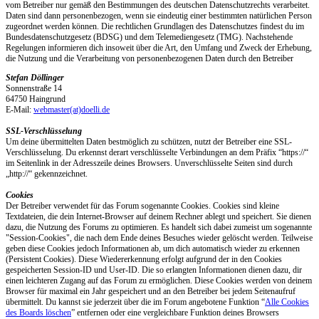
vom Betreiber nur gemäß den Bestimmungen des deutschen Datenschutzrechts verarbeitet.
Daten sind dann personenbezogen, wenn sie eindeutig einer bestimmten natürlichen Person
zugeordnet werden können. Die rechtlichen Grundlagen des Datenschutzes findest du im
Bundesdatenschutzgesetz (BDSG) und dem Telemediengesetz (TMG). Nachstehende
Regelungen informieren dich insoweit über die Art, den Umfang und Zweck der Erhebung,
die Nutzung und die Verarbeitung von personenbezogenen Daten durch den Betreiber
Stefan Döllinger
Sonnenstraße 14
64750 Haingrund
E-Mail:
webmaster(at)doelli.de
SSL-Verschlüsselung
Um deine übermittelten Daten bestmöglich zu schützen, nutzt der Betreiber eine SSL-
Verschlüsselung. Du erkennst derart verschlüsselte Verbindungen an dem Präfix “https://“
im Seitenlink in der Adresszeile deines Browsers. Unverschlüsselte Seiten sind durch
„http://“ gekennzeichnet.
Cookies
Der Betreiber verwendet für das Forum sogenannte Cookies. Cookies sind kleine
Textdateien, die dein Internet-Browser auf deinem Rechner ablegt und speichert. Sie dienen
dazu, die Nutzung des Forums zu optimieren. Es handelt sich dabei zumeist um sogenannte
"Session-Cookies", die nach dem Ende deines Besuches wieder gelöscht werden. Teilweise
geben diese Cookies jedoch Informationen ab, um dich automatisch wieder zu erkennen
(Persistent Cookies). Diese Wiedererkennung erfolgt aufgrund der in den Cookies
gespeicherten Session-ID und User-ID. Die so erlangten Informationen dienen dazu, dir
einen leichteren Zugang auf das Forum zu ermöglichen. Diese Cookies werden von deinem
Browser für maximal ein Jahr gespeichert und an den Betreiber bei jedem Seitenaufruf
übermittelt. Du kannst sie jederzeit über die im Forum angebotene Funktion “
Alle Cookies
des Boards löschen
” entfernen oder eine vergleichbare Funktion deines Browsers