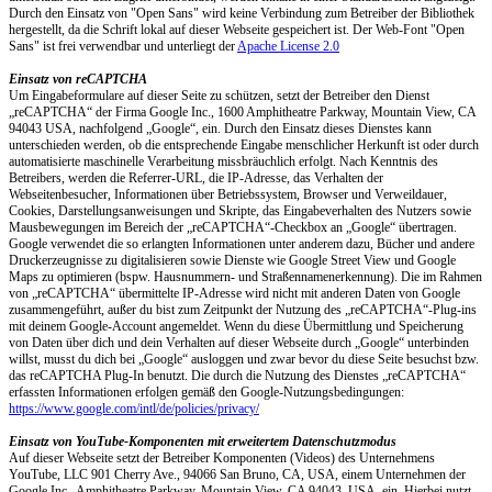
Durch den Einsatz von "Open Sans" wird keine Verbindung zum Betreiber der Bibliothek
hergestellt, da die Schrift lokal auf dieser Webseite gespeichert ist. Der Web-Font "Open
Sans" ist frei verwendbar und unterliegt der
Apache License 2.0
Einsatz von reCAPTCHA
Um Eingabeformulare auf dieser Seite zu schützen, setzt der Betreiber den Dienst
„reCAPTCHA“ der Firma Google Inc., 1600 Amphitheatre Parkway, Mountain View, CA
94043 USA, nachfolgend „Google“, ein. Durch den Einsatz dieses Dienstes kann
unterschieden werden, ob die entsprechende Eingabe menschlicher Herkunft ist oder durch
automatisierte maschinelle Verarbeitung missbräuchlich erfolgt. Nach Kenntnis des
Betreibers, werden die Referrer-URL, die IP-Adresse, das Verhalten der
Webseitenbesucher, Informationen über Betriebssystem, Browser und Verweildauer,
Cookies, Darstellungsanweisungen und Skripte, das Eingabeverhalten des Nutzers sowie
Mausbewegungen im Bereich der „reCAPTCHA“-Checkbox an „Google“ übertragen.
Google verwendet die so erlangten Informationen unter anderem dazu, Bücher und andere
Druckerzeugnisse zu digitalisieren sowie Dienste wie Google Street View und Google
Maps zu optimieren (bspw. Hausnummern- und Straßennamenerkennung). Die im Rahmen
von „reCAPTCHA“ übermittelte IP-Adresse wird nicht mit anderen Daten von Google
zusammengeführt, außer du bist zum Zeitpunkt der Nutzung des „reCAPTCHA“-Plug-ins
mit deinem Google-Account angemeldet. Wenn du diese Übermittlung und Speicherung
von Daten über dich und dein Verhalten auf dieser Webseite durch „Google“ unterbinden
willst, musst du dich bei „Google“ ausloggen und zwar bevor du diese Seite besuchst bzw.
das reCAPTCHA Plug-In benutzt. Die durch die Nutzung des Dienstes „reCAPTCHA“
erfassten Informationen erfolgen gemäß den Google-Nutzungsbedingungen:
https://www.google.com/intl/de/policies/privacy/
Einsatz von YouTube-Komponenten mit erweitertem Datenschutzmodus
Auf dieser Webseite setzt der Betreiber Komponenten (Videos) des Unternehmens
YouTube, LLC 901 Cherry Ave., 94066 San Bruno, CA, USA, einem Unternehmen der
Google Inc., Amphitheatre Parkway, Mountain View, CA 94043, USA, ein. Hierbei nutzt