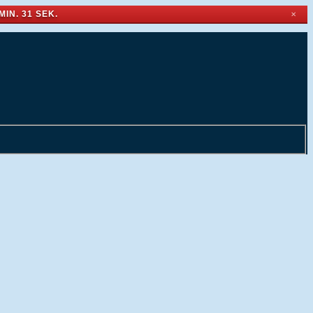
MIN. 30 SEK.
✕