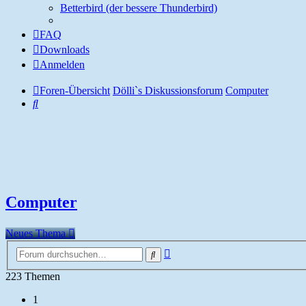
Betterbird (der bessere Thunderbird)
FAQ
Downloads
Anmelden
Foren-Übersicht
Dölli`s Diskussionsforum
Computer
Suche
Computer
Neues Thema
Erweiterte
Suche
Suche
223 Themen
1