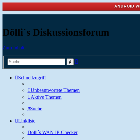
ANDROID W
Dölli´s Diskussionsforum
Zum Inhalt
Erweiterte
Suche
Suche
Schnellzugriff
Unbeantwortete Themen
Aktive Themen
Suche
Linkliste
Dölli´s WAN IP-Checker