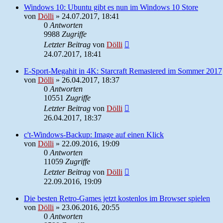
Windows 10: Ubuntu gibt es nun im Windows 10 Store
von
Dölli
»
24.07.2017, 18:41
0
Antworten
9988
Zugriffe
Letzter Beitrag
von
Dölli
24.07.2017, 18:41
E-Sport-Megahit in 4K: Starcraft Remastered im Sommer 2017
von
Dölli
»
26.04.2017, 18:37
0
Antworten
10551
Zugriffe
Letzter Beitrag
von
Dölli
26.04.2017, 18:37
c't-Windows-Backup: Image auf einen Klick
von
Dölli
»
22.09.2016, 19:09
0
Antworten
11059
Zugriffe
Letzter Beitrag
von
Dölli
22.09.2016, 19:09
Die besten Retro-Games jetzt kostenlos im Browser spielen
von
Dölli
»
23.06.2016, 20:55
0
Antworten