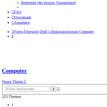
Betterbird (der bessere Thunderbird)
FAQ
Downloads
Anmelden
Foren-Übersicht
Dölli`s Diskussionsforum
Computer
Suche
Computer
Neues Thema
Erweiterte
Suche
Suche
223 Themen
1