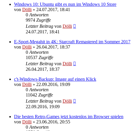
Windows 10: Ubuntu gibt es nun im Windows 10 Store
von
Dölli
»
24.07.2017, 18:41
0
Antworten
9974
Zugriffe
Letzter Beitrag
von
Dölli
24.07.2017, 18:41
E-Sport-Megahit in 4K: Starcraft Remastered im Sommer 2017
von
Dölli
»
26.04.2017, 18:37
0
Antworten
10537
Zugriffe
Letzter Beitrag
von
Dölli
26.04.2017, 18:37
c't-Windows-Backup: Image auf einen Klick
von
Dölli
»
22.09.2016, 19:09
0
Antworten
11042
Zugriffe
Letzter Beitrag
von
Dölli
22.09.2016, 19:09
Die besten Retro-Games jetzt kostenlos im Browser spielen
von
Dölli
»
23.06.2016, 20:55
0
Antworten