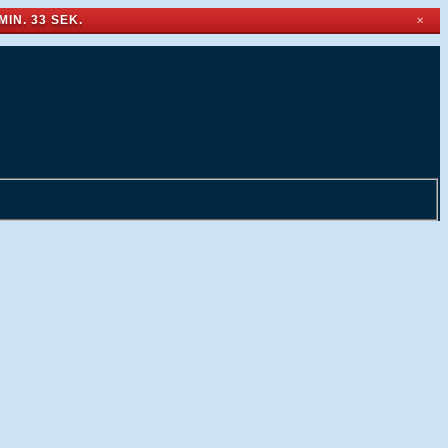
MIN. 32 SEK.
✕