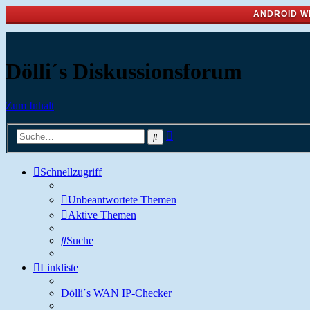
ANDROID W
Dölli´s Diskussionsforum
Zum Inhalt
Erweiterte
Suche
Suche
Schnellzugriff
Unbeantwortete Themen
Aktive Themen
Suche
Linkliste
Dölli´s WAN IP-Checker