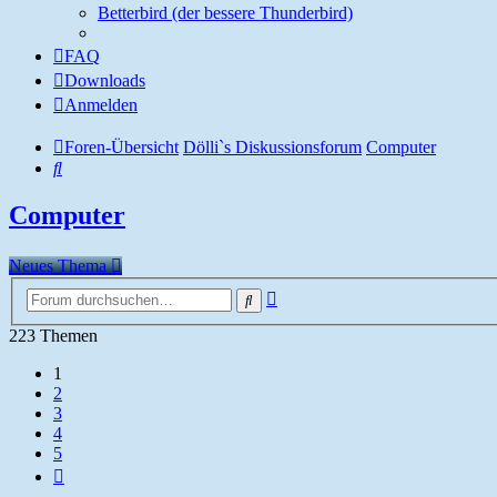
Betterbird (der bessere Thunderbird)
FAQ
Downloads
Anmelden
Foren-Übersicht
Dölli`s Diskussionsforum
Computer
Suche
Computer
Neues Thema
Erweiterte
Suche
Suche
223 Themen
1
2
3
4
5
Nächste