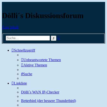
Dölli´s Diskussionsforum
Zum Inhalt
Erweiterte
Suche
Suche
Schnellzugriff
Unbeantwortete Themen
Aktive Themen
Suche
Linkliste
Dölli´s WAN IP-Checker
Betterbird (der bessere Thunderbird)