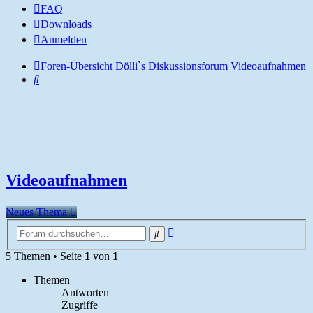
FAQ
Downloads
Anmelden
Foren-Übersicht
Dölli`s Diskussionsforum
Videoaufnahmen
Suche
Videoaufnahmen
Neues Thema
Erweiterte
Suche
Suche
5 Themen • Seite
1
von
1
Themen
Antworten
Zugriffe