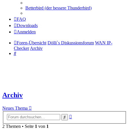
Betterbird (der bessere Thunderbird)
FAQ
Downloads
Anmelden
Foren-Übersicht
Dölli`s Diskussionsforum
WAN IP-
Checker
Archiv
Suche
Archiv
Neues Thema
Erweiterte
Suche
Suche
2 Themen • Seite
1
von
1