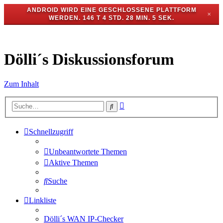
ANDROID WIRD EINE GESCHLOSSENE PLATTFORM
✕
WERDEN.
146 T 4 STD. 28 MIN. 5 SEK.
Dölli´s Diskussionsforum
Zum Inhalt
Erweiterte
Suche
Suche
Schnellzugriff
Unbeantwortete Themen
Aktive Themen
Suche
Linkliste
Dölli´s WAN IP-Checker