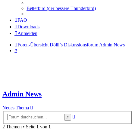
Betterbird (der bessere Thunderbird)
FAQ
Downloads
Anmelden
Foren-Übersicht
Dölli`s Diskussionsforum
Admin News
Suche
Admin News
Neues Thema
Erweiterte
Suche
Suche
2 Themen • Seite
1
von
1