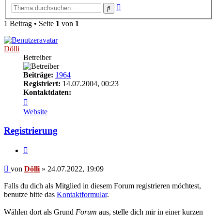
Erweiterte
Suche
Suche
1 Beitrag • Seite
1
von
1
Dölli
Betreiber
Beiträge:
1964
Registriert:
14.07.2004, 00:23
Kontaktdaten:
Kontaktdaten
von
Website
Dölli
Registrierung
Zitieren
Beitrag
von
Dölli
»
24.07.2022, 19:09
Falls du dich als Mitglied in diesem Forum registrieren möchtest,
benutze bitte das
Kontaktformular
.
Wählen dort als Grund
Forum
aus, stelle dich mir in einer kurzen