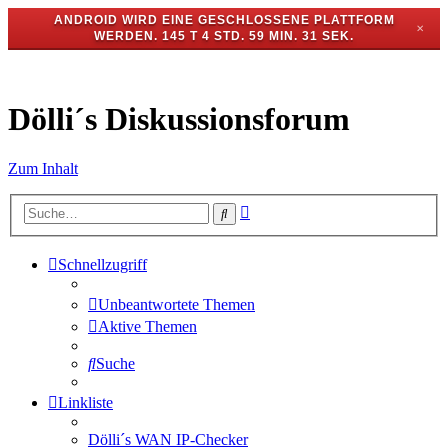
ANDROID WIRD EINE GESCHLOSSENE PLATTFORM
✕
WERDEN.
145 T 4 STD. 59 MIN. 31 SEK.
Dölli´s Diskussionsforum
Zum Inhalt
Erweiterte
Suche
Suche
Schnellzugriff
Unbeantwortete Themen
Aktive Themen
Suche
Linkliste
Dölli´s WAN IP-Checker