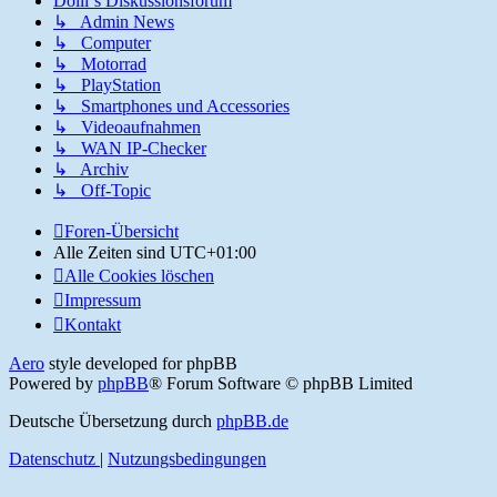
Dölli`s Diskussionsforum
↳ Admin News
↳ Computer
↳ Motorrad
↳ PlayStation
↳ Smartphones und Accessories
↳ Videoaufnahmen
↳ WAN IP-Checker
↳ Archiv
↳ Off-Topic
Foren-Übersicht
Alle Zeiten sind
UTC+01:00
Alle Cookies löschen
Impressum
Kontakt
Aero
style developed for phpBB
Powered by
phpBB
® Forum Software © phpBB Limited
Deutsche Übersetzung durch
phpBB.de
Datenschutz
|
Nutzungsbedingungen