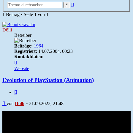
Erweiterte
Suche
Suche
1 Beitrag • Seite
1
von
1
Dölli
Betreiber
Beiträge:
1964
Registriert:
14.07.2004, 00:23
Kontaktdaten:
Kontaktdaten
von
Website
Dölli
Evolution of PlayStation (Animation)
Zitieren
Beitrag
von
Dölli
»
21.09.2022, 21:48