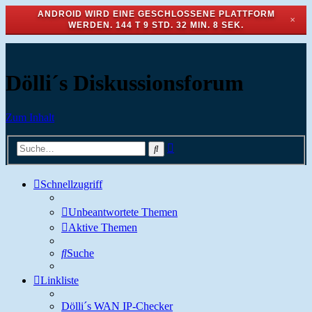
ANDROID WIRD EINE GESCHLOSSENE PLATTFORM
✕
WERDEN.
144 T 9 STD. 32 MIN. 8 SEK.
Dölli´s Diskussionsforum
Zum Inhalt
Erweiterte
Suche
Suche
Schnellzugriff
Unbeantwortete Themen
Aktive Themen
Suche
Linkliste
Dölli´s WAN IP-Checker