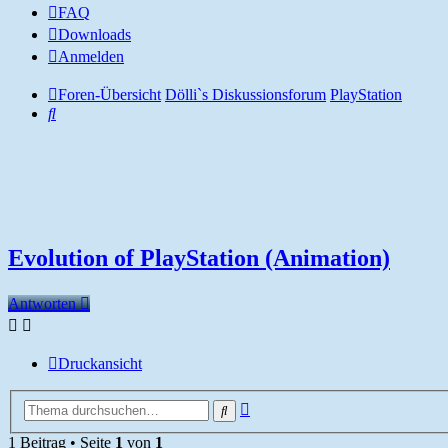
FAQ
Downloads
Anmelden
Foren-Übersicht
Dölli`s Diskussionsforum
PlayStation
Suche
Evolution of PlayStation (Animation)
Antworten
Druckansicht
Erweiterte
Suche
Suche
1 Beitrag • Seite
1
von
1