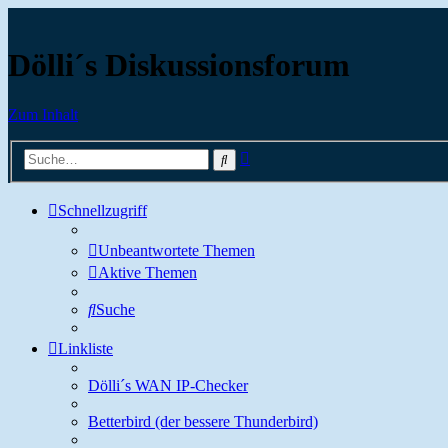
Dölli´s Diskussionsforum
Zum Inhalt
Erweiterte
Suche
Suche
Schnellzugriff
Unbeantwortete Themen
Aktive Themen
Suche
Linkliste
Dölli´s WAN IP-Checker
Betterbird (der bessere Thunderbird)