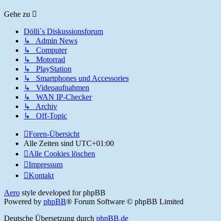
Gehe zu
Dölli`s Diskussionsforum
↳ Admin News
↳ Computer
↳ Motorrad
↳ PlayStation
↳ Smartphones und Accessories
↳ Videoaufnahmen
↳ WAN IP-Checker
↳ Archiv
↳ Off-Topic
Foren-Übersicht
Alle Zeiten sind
UTC+01:00
Alle Cookies löschen
Impressum
Kontakt
Aero
style developed for phpBB
Powered by
phpBB
® Forum Software © phpBB Limited
Deutsche Übersetzung durch
phpBB.de