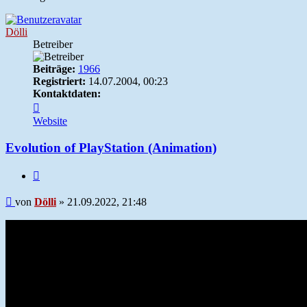
Dölli
Betreiber
Beiträge:
1966
Registriert:
14.07.2004, 00:23
Kontaktdaten:
Kontaktdaten
von
Website
Dölli
Evolution of PlayStation (Animation)
Zitieren
Beitrag
von
Dölli
»
21.09.2022, 21:48