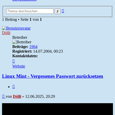
Erweiterte
Suche
Suche
1 Beitrag • Seite
1
von
1
Dölli
Betreiber
Beiträge:
1964
Registriert:
14.07.2004, 00:23
Kontaktdaten:
Kontaktdaten
von
Website
Dölli
Linux Mint - Vergessenes Passwort zurücksetzen
Zitieren
Beitrag
von
Dölli
»
12.06.2025, 20:29