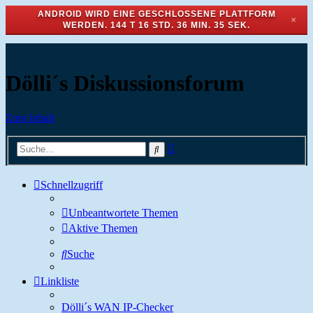
ANDROID WIRD EINE GESCHLOSSENE PLATTFORM
✕
WERDEN.
144 T 16 STD. 36 MIN. 35 SEK.
Dölli´s Diskussionsforum
Zum Inhalt
Erweiterte
Suche
Suche
Schnellzugriff
Unbeantwortete Themen
Aktive Themen
Suche
Linkliste
Dölli´s WAN IP-Checker