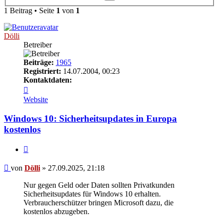
Suche
1 Beitrag • Seite
1
von
1
Dölli
Betreiber
Beiträge:
1965
Registriert:
14.07.2004, 00:23
Kontaktdaten:
Kontaktdaten
von
Website
Dölli
Windows 10: Sicherheitsupdates in Europa
kostenlos
Zitieren
Beitrag
von
Dölli
»
27.09.2025, 21:18
Nur gegen Geld oder Daten sollten Privatkunden
Sicherheitsupdates für Windows 10 erhalten.
Verbraucherschützer bringen Microsoft dazu, die
kostenlos abzugeben.