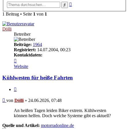
Erweiterte
Suche
Suche
1 Beitrag • Seite
1
von
1
Dölli
Betreiber
Beiträge:
1964
Registriert:
14.07.2004, 00:23
Kontaktdaten:
Kontaktdaten
von
Website
Dölli
Kühlwesten für heiße Fahrten
Zitieren
Beitrag
von
Dölli
»
24.06.2026, 07:48
An heißen Tagen leiden Biker extrem. Kühlwesten
können helfen. Doch welche Systeme gibt es aktuell?
Quelle und Artikel:
motorradonline.de