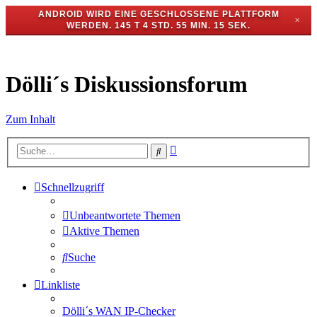
ANDROID WIRD EINE GESCHLOSSENE PLATTFORM
✕
WERDEN.
145 T 4 STD. 55 MIN. 15 SEK.
Dölli´s Diskussionsforum
Zum Inhalt
Erweiterte
Suche
Suche
Schnellzugriff
Unbeantwortete Themen
Aktive Themen
Suche
Linkliste
Dölli´s WAN IP-Checker