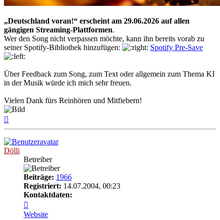
„Deutschland voran!“ erscheint am 29.06.2026 auf allen
gängigen Streaming-Plattformen
.
Wer den Song nicht verpassen möchte, kann ihn bereits vorab zu
seiner Spotify-Bibliothek hinzufügen:
Spotify Pre-Save
Über Feedback zum Song, zum Text oder allgemein zum Thema KI
in der Musik würde ich mich sehr freuen.
Vielen Dank fürs Reinhören und Mitfiebern!
Nach
oben
Dölli
Betreiber
Beiträge:
1966
Registriert:
14.07.2004, 00:23
Kontaktdaten:
Kontaktdaten
von
Website