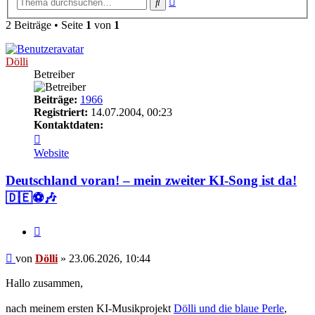
Suche
Suche
2 Beiträge • Seite
1
von
1
Dölli
Betreiber
Beiträge:
1966
Registriert:
14.07.2004, 00:23
Kontaktdaten:
Kontaktdaten
von
Website
Dölli
Deutschland voran! – mein zweiter KI-Song ist da!
🇩🇪⚽🎶
Zitieren
Beitrag
von
Dölli
»
23.06.2026, 10:44
Hallo zusammen,
nach meinem ersten KI-Musikprojekt
Dölli und die blaue Perle
,