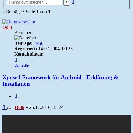
Erweiterte
Suche
Suche
2 Beiträge • Seite
1
von
1
Dölli
Betreiber
Beiträge:
1966
Registriert:
14.07.2004, 00:23
Kontaktdaten:
Kontaktdaten
von
Website
Dölli
Xposed Framework für Android - Erklärung &
Installation
Zitieren
Beitrag
von
Dölli
»
25.12.2016, 23:24