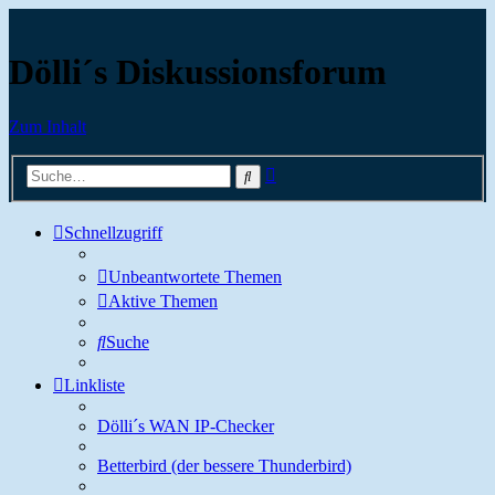
Dölli´s Diskussionsforum
Zum Inhalt
Erweiterte
Suche
Suche
Schnellzugriff
Unbeantwortete Themen
Aktive Themen
Suche
Linkliste
Dölli´s WAN IP-Checker
Betterbird (der bessere Thunderbird)