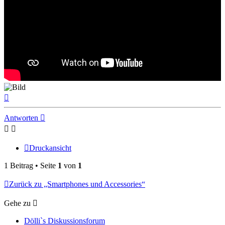
Nach
oben
Antworten
Druckansicht
1 Beitrag • Seite
1
von
1
Zurück zu „Smartphones und Accessories“
Gehe zu
Dölli`s Diskussionsforum