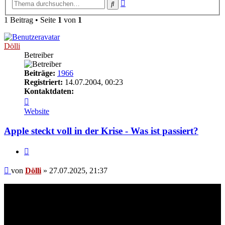
Erweiterte
Suche
Suche
1 Beitrag • Seite
1
von
1
Dölli
Betreiber
Beiträge:
1966
Registriert:
14.07.2004, 00:23
Kontaktdaten:
Kontaktdaten
von
Website
Dölli
Apple steckt voll in der Krise - Was ist passiert?
Zitieren
Beitrag
von
Dölli
»
27.07.2025, 21:37