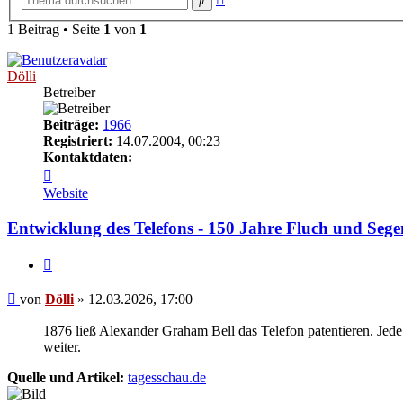
Suche
1 Beitrag • Seite
1
von
1
Dölli
Betreiber
Beiträge:
1966
Registriert:
14.07.2004, 00:23
Kontaktdaten:
Kontaktdaten
von
Website
Dölli
Entwicklung des Telefons - 150 Jahre Fluch und Sege
Zitieren
Beitrag
von
Dölli
»
12.03.2026, 17:00
1876 ließ Alexander Graham Bell das Telefon patentieren. Jed
weiter.
Quelle und Artikel:
tagesschau.de