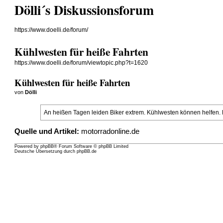
Dölli´s Diskussionsforum
https://www.doelli.de/forum/
Kühlwesten für heiße Fahrten
https://www.doelli.de/forum/viewtopic.php?t=1620
Kühlwesten für heiße Fahrten
von
Dölli
An heißen Tagen leiden Biker extrem. Kühlwesten können helfen. 
Quelle und Artikel:
motorradonline.de
Powered by
phpBB
® Forum Software © phpBB Limited
Deutsche Übersetzung durch
phpBB.de