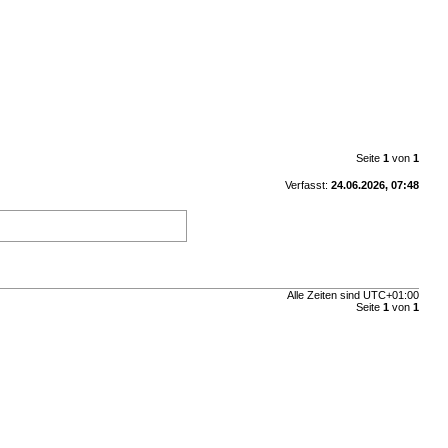
Seite
1
von
1
Verfasst:
24.06.2026, 07:48
Alle Zeiten sind
UTC+01:00
Seite
1
von
1