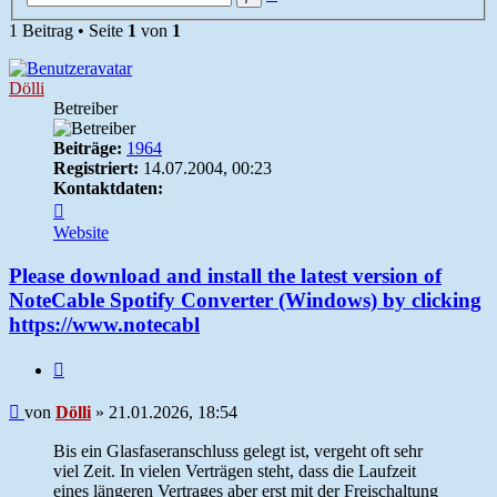
Suche
1 Beitrag • Seite
1
von
1
Dölli
Betreiber
Beiträge:
1964
Registriert:
14.07.2004, 00:23
Kontaktdaten:
Kontaktdaten
von
Website
Dölli
Please download and install the latest version of
NoteCable Spotify Converter (Windows) by clicking
https://www.notecabl
Zitieren
Beitrag
von
Dölli
»
21.01.2026, 18:54
Bis ein Glasfaseranschluss gelegt ist, vergeht oft sehr
viel Zeit. In vielen Verträgen steht, dass die Laufzeit
eines längeren Vertrages aber erst mit der Freischaltung