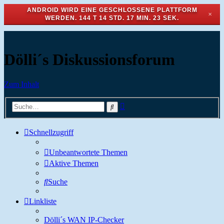
ANDROID WIRD EINE GESCHLOSSENE PLATTFORM
✕
WERDEN.
144 T 14 STD. 17 MIN. 23 SEK.
Dölli´s Diskussionsforum
Zum Inhalt
Erweiterte
Suche
Suche
Schnellzugriff
Unbeantwortete Themen
Aktive Themen
Suche
Linkliste
Dölli´s WAN IP-Checker